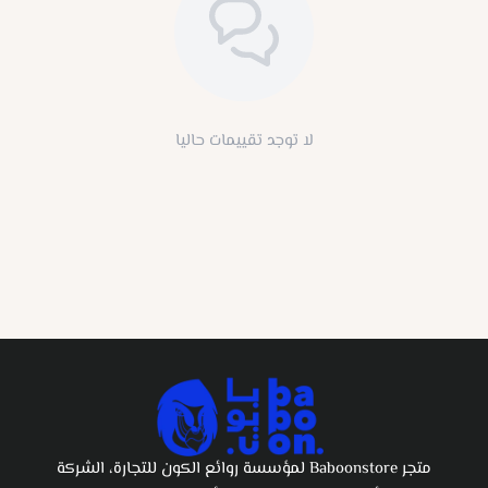
لا توجد تقييمات حاليا
متجر Baboonstore لمؤسسة روائع الكون للتجارة، الشركة