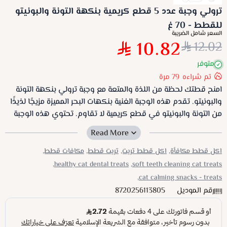
ترولي وجبة عدد 5 قطع كريمية بنكهة التونة والبونيتو
للقطط - 70 غ
السعر شامل الضريبة
10.82
12.02
متوفر
تم شراءه
79
مرة
امنح قطتك لحظة من اللذة والمتعة مع وجبة ترولي بنكهة التونة
والبونيتو. تقدم هذه الوجبة الغنية بنكهات البحر المميزة مزيجًا لذيذًا
من التونة والبونيتو في قطع كريمية لا تقاوم. تحتوي هذه الوجبة
على البروتينات اللازمة لصحة قطتك، بالإضافة إلى العناصر الغذائية
الأساسية التي يحتاجها جسمها. كما أن حجم العبوة المناسب
يجعلها مثالية لتقديم وجبة خفيفة في أي وقت. امنح قطتك تجربة
اكل قطط مكافأة,
اكل قطط تريت,
تريت قطط,
مكافات قطط,
طعام فريدة ولذيذة مع وجبة ترولي بنكهة التونة والبونيتو.
healthy cat dental treats,
soft teeth cleaning cat treats,
cat calming snacks - treats,
رقم الموديل
8720256113805