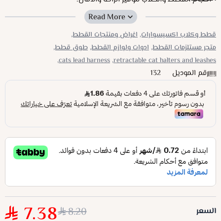
وزن خفيف ومريح:
يقلل من الضغط على رقبة الحيوان، مما
يجعله مناسبًا للاستخدام طوال اليوم.
قطط وكلاب اكسيسوارات,
اغراض ومنتجات القطط,
سهولة التنظيف والصيانة
: يبقى طوق بسس نظيفًا وأنيقًا
متجر مستلزمات القطط,
ادوات ولوازم القطط,
طوق قطط,
بفضل سهولة تنظيفه.
cats lead harness,
retractable cat halters and leashes,
رقم الموديل
132
7.38
8.20
السعر