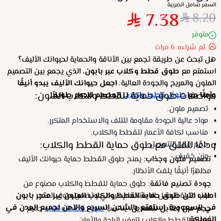
السعر شامل الضريبة
7.38
8.20
متوفر
تم شراءه
6
مرات
هل تبحث عن طريقة تجمع بين الأناقة والحماية لحيوانك الأليف؟
استمتع مع
طوق قطط وكلاب عبر بابون،
الذي يجمع بين التصميم
الملون والمريح والجودة العالية.
اجعل حيوانك الأليف يبدو أنيقًا
مواصفات طوق حماية للقطط والكلاب الملون:
وآمنًا مع
طوق قطط وكلاب
المصمم ليدوم طويلاً.
تصميم ملون.
مواد عالية الجودة مقاومة للتلف والاستخدام المتكرر.
مناسب لكافة الأعمار للقطط والكلاب.
وداعًا للقلق مع طوق حماية القطط والكلاب:
حجم قابل للتعديل.
وزن خفيف.
تصميم ملون وجذاب:
يمنح طوق القطط حماية حيوانك الأليف
مظهرًا أنيقًا يلفت الأنظار.
جودة تصنيع فائقة
: طوق حماية للقطط والكلاب مصنوع من
مواد متينة تتحمل الاستخدام اليومي وتضمن طول العمر.
اطلب الآن طوق حماية القطط والكلاب الملون عبر متجر بابون
في السعودية. استمتع بالشحن السريع والآمن لجميع المدن في
حجم مرن وقابل للتعديل
: يُناسب
طوق قطط وكلاب
جميع
المملكة.
أحجام القطط والكلاب لتوفير الراحة والأمان.