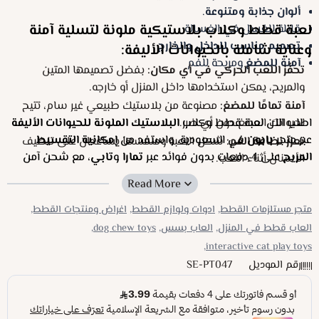
ألوان جذابة ومتنوعة
.
لعبة قطط وكلاب بلاستيكية ملونة لتسلية آمنة
قابلة للغسل في الغسالة
تصميم مناسب للداخل والخارج
وعناية شاملة بالحيوانات الأليفة:
آمنة للمضغ
ومريحة للفم
تحفّز اللعب الحركي في أي مكان:
بفضل تصميمها المتين
والمريح، يمكن استخدامها داخل المنزل أو خارجه.
آمنة تمامًا للمضغ:
مصنوعة من بلاستيك طبيعي غير سام، تتيح
اطلب الآن لعبة قطط وكلاب
لحيوانك المضغ دون أي ضرر.
البلاستيك الملونة للحيوانات الأليفة
عبر متجر
بابون
في السعودية، واستفد من
إمكانية التقسيط
تعزز نظافة الفم:
شكل اللعبة وملمسها يساعدان على تنظيف
المريح
على 4 دفعات بدون فوائد عبر
تمارا
و
تابي
، مع شحن آمن
الأسنان أثناء اللعب.
وسريع لجميع مناطق المملكة.
سهولة التنظيف بعد اللعب:
تُغسل في الغسالة للحفاظ على
نظافتها دائماً بدون مجهود إضافي.
متجر مستلزمات القطط,
ادوات ولوازم القطط,
اغراض ومنتجات القطط,
تسالي لا تنتهي:
تصميم ملون ومشوّق يجعل حيوانك يعود
العاب قطط في المنزل,
العاب بسس,
dog chew toys,
إليها مرارًا وتكرارًا.
interactive cat play toys,
رقم الموديل
SE-PT047