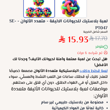
لعبة بلاستيك للحيوانات الاليفة - متعدد الألوان - SE-
PT047
السعر شامل الضريبة
15.93
17.70
متوفر
تم شراءه
6
مرات
هل تبحث عن لعبة ممتعة وآمنة لحيوانك الأليف؟ وجدنا لك
الأفضل!
لعبة قطط وكلاب
البلاستيكية متعددة الألوان
مصممة خصيصًا
لتمنح كلبك أو قطتك ساعات من اللعب النشط والمسلّي، سواء
داخل المنزل أو في الهواء الطلق، دون أي قلق على صحتهم.
مواصفات لعبة بلاستيك للحيوانات الأليفة متعددة
الألوان:
مصنوعة من بلاستيك طبيعي غير سام
خالية تمامًا من المواد الكيميائية