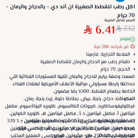
اكل رطب للقطط الصغيرة ان آند دي - بالدجاج والرمان -
70 جرام
السعر شامل الضريبة
6.41
7.12
متوفر
تم شراءه
286
مرة
العلامة التجارية: فارمينا
طعام رطب مع الدجاج والرمان للقطط الصغيرة
الحجم: 70 جرام
صُممت وصفة برايم للدجاج والرمان لتلبية المستويات الغذائية التي
حددتها رابطة مسؤولي مراقبة الأعلاف الأمريكية لملفات الغذاء
الخاصة بطعام القطط. 100٪ رضا مضمون.
المكونات:
دجاج، رنجة، بيض، بطاطا حلوة، زيت رنجة، رمان،
فركتوليغوساكاريد، كربونات الكالسيوم، كلوريد البوتاسيوم، مكمل
فيتامين أ، مكمل فيتامين د 3، مكمل فيتامين هـ، كلوريد الكولين،
المضافات الغذائية:
زنك ميثيونين هيدروكسي كلات، شيلات المنغنيز ميثيونين
فيتامين أ 5600 وحدة دولية، فيتامين د 3 370
وحدة دولية؛ فيتامين هـ 185 مجم؛ ميثيونين هيدروكسي الزنك
هيدروكسي، مركب الجلايسين الحديدي، مخلّب النحاس ميثيونين
هيدروكسي التماثلي، دل- ميثيونين، توراين.
التناظرية المخلبة 230 ملغ؛ ميثيونين هيدروكسي المنغنيز المخلب