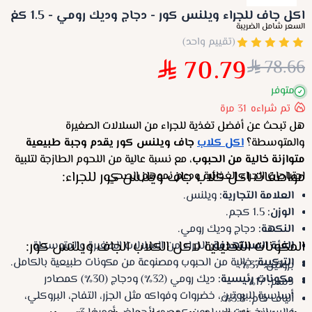
اكل جاف للجراء ويلنس كور - دجاج وديك رومي - 1.5 كغ
السعر شامل الضريبة
(تقييم واحد)
70.79
78.66
متوفر
تم شراءه
31
مرة
هل تبحث عن أفضل تغذية للجراء من السلالات الصغيرة
والمتوسطة؟
اكل كلاب
جاف ويلنس كور يقدم وجبة طبيعية
متوازنة خالية من الحبوب
، مع نسبة عالية من اللحوم الطازجة لتلبية
مواصفات اكل كلاب جاف ويلنس كور للجراء:
احتياجات الجراء الغذائية ودعم نموهم الصحي.
العلامة التجارية:
ويلنس.
الوزن:
1.5 كجم.
النكهة:
دجاج وديك رومي.
المكونات التحليلية لاكل الكلاب الجاف ويلنس كور:
الفئة المستهدفة:
الجراء من السلالات الصغيرة والمتوسطة.
التركيبة:
خالية من الحبوب ومصنوعة من مكونات طبيعية بالكامل.
بروتين: 37٪.
مكونات رئيسية:
ديك رومي (32٪) ودجاج (30٪) كمصادر
دسم: 17٪.
أساسية للبروتين، خضروات وفواكه مثل الجزر، التفاح، البروكلي،
ألياف خام: 3.8٪.