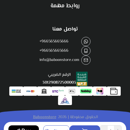
روابط مهمة
تواصل معنا
+966565665666
+966565665666
info@baboonstore.com
الرقم الضريبي
301290872500003
الحقوق محفوظة | 2026
Baboonstore