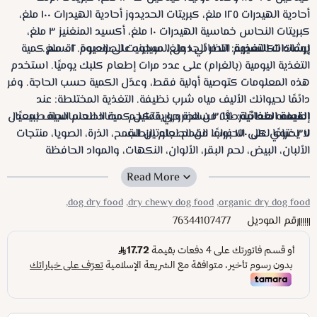
أحادية الهيدرات ١٢٥ ملغ، كبريتات الحديدوز أحادية الهيدرات ١٠٠ ملغ،
كبريتات النحاس خماسية الهيدرات ١٠ ملغ، أكسيد المنغنيز ٣ ملغ،
إرشادات التغذية:
يودات الكالسيوم اللامائي ١ ملغ، سيلينيت الصوديوم ٠.٢ ملغ.
انظر الجدول الموجود على العبوة. اقسم كمية
التغذية اليومية (بالغرام) على عدد مرات إطعام كلبك يوميًا. استخدم
هذه المعلومات كتوصية أولية فقط، وعدّل الكمية حسب الحاجة. وفر
دائمًا لحيوانك الأليف مياه شرب نظيفة. التغذية المختلطة: عند
القيمة الغذائية:
٣٥٩٠ سعرة حرارية/كجم. مضاد للحساسية طبيعيًا.
إطعامه طعامًا رطبًا، من الضروري تقليل كمية الطعام الجاف بمعدل
٣٧ غرامًا لكل ١٧٠ غرامًا من الطعام الرطب.
لا يحتوي على الحبوب، القمح، جلوتين القمح، الذرة، الصويا، منتجات
الألبان، البيض، لحم البقر، الألوان، النكهات، والمواد الحافظة
الاصطناعية.
dog dry food,
dry chewy dog food,
organic dry dog food,
رقم الموديل
76344107477