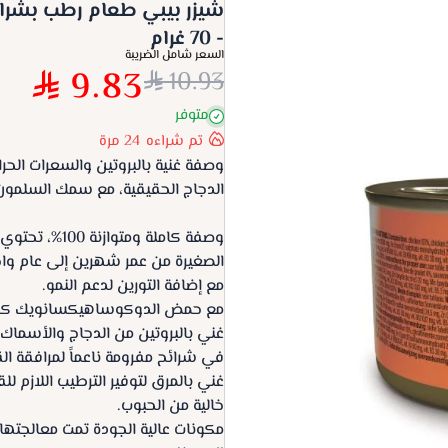
شيزر بيبي طعام رطب بشرا
- 70 غرام
السعر شامل الضريبة
9.83
10.93
متوفر
تم شراءه
24
مرة
وصفة غنية بالبروتين والسعرات الحر
الدجاج الحقيقية، مع سمك السلمون ا
وصفة كاملة وم
الصغيرة من عمر شهرين إلى عام واح
مع إضافة التورين لدعم النمو.
مع حمض الدوكوساهيكسانويك كمسا
غني بالبروتين من الدجاج والأسماك 
في شرائح مفرومة ناعماً لمرافقة الق
غني بالمرق لتوفير الترطيب اللازم ل
خالية من الحبوب.
مكونات عالية الجودة تمت معالجتها ب