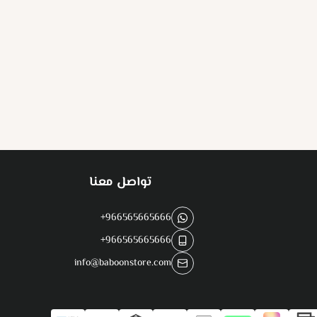
تواصل معنا
+966565665666
+966565665666
info@baboonstore.com