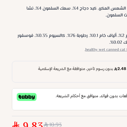
دجاج 63%، مرق دجاج 18%، زيت دوار الشمس المكرر، كبد دجاج 4%، سمك السلمون 4%، نشا
يت السلمون.
بروتين 14%، دهون خام 7%، رماد خام 2%، ألياف خام 0.1%. رطوبة 76%. كالسيوم 0.35%، فوسفور
healthy wet canned cat 
9.83
10.93