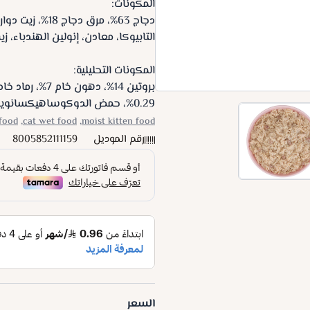
المكونات:
التابيوكا، معادن، إنولين الهندباء، ز
المكونات التحليلية:
0.29%، حمض الدوكوساهيكسانويك 0.02%.
food,
cat wet food,
moist kitten food,
رقم الموديل
8005852111159
السعر