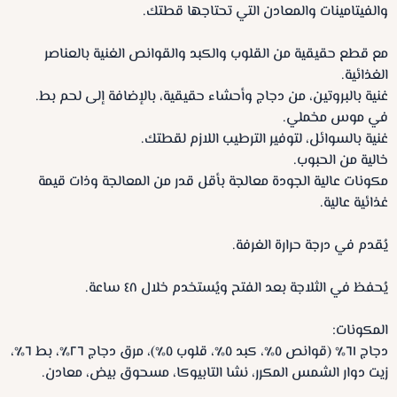
والفيتامينات والمعادن التي تحتاجها قطتك.
مع قطع حقيقية من القلوب والكبد والقوانص الغنية بالعناصر
الغذائية.
غنية بالبروتين، من دجاج وأحشاء حقيقية، بالإضافة إلى لحم بط.
في موس مخملي.
غنية بالسوائل، لتوفير الترطيب اللازم لقطتك.
خالية من الحبوب.
مكونات عالية الجودة معالجة بأقل قدر من المعالجة وذات قيمة
غذائية عالية.
يُقدم في درجة حرارة الغرفة.
يُحفظ في الثلاجة بعد الفتح ويُستخدم خلال ٤٨ ساعة.
المكونات:
دجاج ٦١٪ (قوانص ٥٪، كبد ٥٪، قلوب ٥٪)، مرق دجاج ٢٦٪، بط ٦٪،
زيت دوار الشمس المكرر، نشا التابيوكا، مسحوق بيض، معادن.