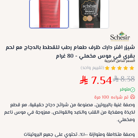
شيزر افتر دارك ظرف طعام رطب للقطط بالدجاج مع لحم
بقري في موس مخملي - 80 غرام
السعر شامل الضريبة
(تقييم واحد)
7.54
8.38
متوفر
تم شراءه
100
مرة
وصفة غنية بالبروتين، مصنوعة من شرائح دجاج حقيقية، مع قطع
لذيذة ومغذية من القلب والكبد والقوانص، ممزوجة في موس ناعم
ومخملي.
وصفة متكاملة ومتوازنة ١٠٠٪، تحتوي على جميع البروتينات