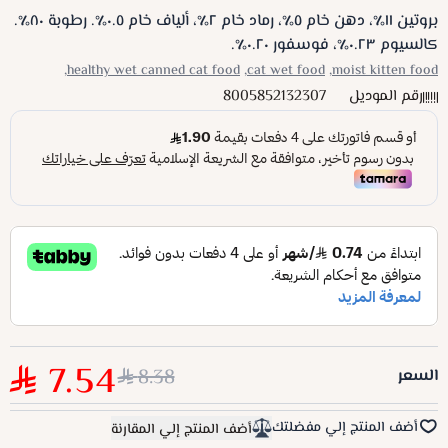
بروتين ١١٪، دهن خام ٥٪، رماد خام ٢٪، ألياف خام ٠.٥٪. ​​رطوبة ٨٠٪.
كالسيوم ٠.٢٣٪، فوسفور ٠.٢٠٪.
healthy wet canned cat food,
cat wet food,
moist kitten food,
رقم الموديل
8005852132307
7.54
8.38
السعر
أضف المنتج إلي مفضلتك
أضف المنتج إلي المقارنة