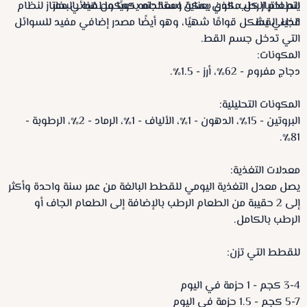
يتم اختيار كل مكون بعناية ومعالجته يدويًا وطهيه بالبخار.
الطعام الرطب، الذي يمكن استخدامه كمكمل غذائي ممتاز لنظام
غذاء القط.
الجيلي يشكل قوامًا شهيًا، وهو أيضًا مصدر إضافي مفيد للسوائل
التي تدخل جسم القط.
المكونات:
دجاج مفروم - 62٪، أرز - 1.5٪.
المكونات التحليلية:
البروتين - 15٪، الدهون - 1٪، الألياف - 1٪، الرماد - 2٪، الرطوبة -
81٪.
معدلات التغذية:
يصل معدل التغذية اليومي للقطط البالغة من عمر سنة واحدة وأكثر
إلى 2 حقيبة من الطعام الرطب بالإضافة إلى الطعام الجاف أو
الرطب بالكامل.
للقطط التي تزن:
3-4 كجم - 1 حزمة في اليوم
5-7 كجم - 1.5 حزمة في اليوم