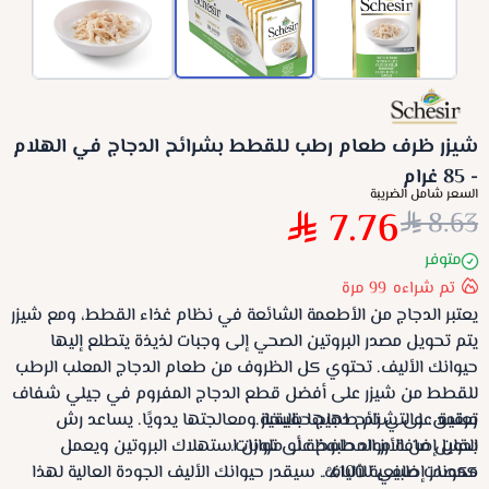
شيزر ظرف طعام رطب للقطط بشرائح الدجاج في الهلام
- 85 غرام
السعر شامل الضريبة
7.76
8.63
متوفر
تم شراءه
99
مرة
يعتبر الدجاج من الأطعمة الشائعة في نظام غذاء القطط، ومع شيزر
يتم تحويل مصدر البروتين الصحي إلى وجبات لذيذة يتطلع إليها
حيوانك الأليف. تحتوي كل الظروف من طعام الدجاج المعلب الرطب
للقطط من شيزر على أفضل قطع الدجاج المفروم في جيلي شفاف
تعتمد على شرائح دجاج حقيقية.
ورقيق، والتي تم طهيها بالبخار ومعالجتها يدويًا. يساعد رش
بدون إضافة مواد حافظة أو ملونات.
القليل من الأرز المطبوخ على توازن استهلاك البروتين ويعمل
مكونات طبيعية 100٪.
كمصدر إضافي للألياف. سيقدر حيوانك الأليف الجودة العالية لهذا