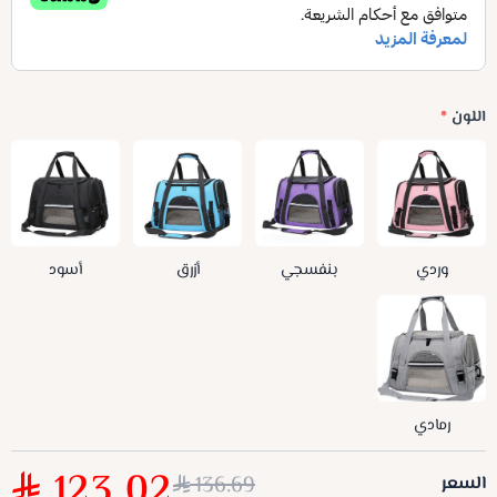
اللون
*
وردي
بنفسجي
أزرق
أسود
رمادي
123.02
136.69
السعر