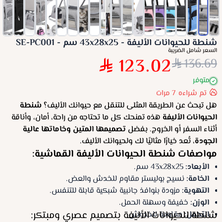
شنطة للحيوانات الأليفة - 43x28x25 سم - SE-PC001
السعر شامل الضريبة
123.02
136.69
متوفر
تم شراءه
7
مرات
هل تبحث عن الطريقة المثلى للتنقل مع حيوانك الأليف؟
شنطة
الحيوانات الأليفة
هذه تمنحك كل ما تحتاجه من راحة، أمان، وأناقة
أثناء السفر أو الخروج. بفضل
تصميمها المتين وخاماتها عالية
الجودة
، تُعد خيارًا مثاليًا لك ولحيوانك الأليف.
مواصفات شنطة الحيوانات الأليفة القماشية:
الأبعاد:
43x28x25 سم.
الخامة:
نسيج بوليستر مقاوم للخدش والعض.
التهوية:
مزودة بنوافذ جانبية شبكية قابلة للتنفس.
الوزن:
خفيفة وسهلة الحمل.
شنطة للحيوانات الأليفة بتصميم عصري ومبتكر:
التحمل:
مقاومة للخدوش.