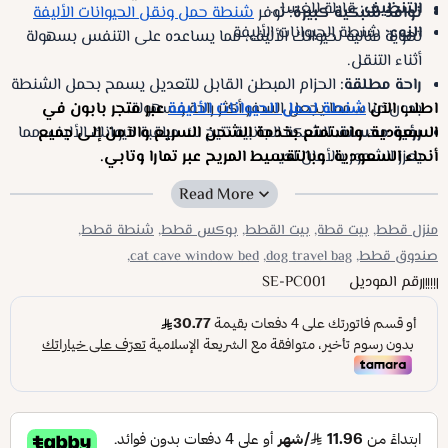
التنظيف:
قابلة للغسل.
نوافذ شبكية كبيرة:
توفر
شنطة حمل ونقل الحيوانات الأليفة
النوع:
شنطة الحيوانات الأليفة
تهوية مثالية لحيوانك الأليف، مما يساعده على التنفس بسهولة
أثناء التنقل.
راحة مطلقة:
الحزام المبطن القابل للتعديل يسمح بحمل الشنطة
اطلب الآن
شنطة لحمل الحيوانات الأليفة
بدون عناء، مما يجعل السفر أكثر راحة وسهولة.
عبر متجر بابون في
رؤية محسنة:
السعودية، واستمتع بخدمة الشحن السريع والآمن إلى جميع
الشبكة الجانبية تتيح لك مراقبة حيوانك الأليف، مما
يعزز الشعور بالأمان لديه.
أنحاء السعودية. وبالتقسيط المريح عبر تمارا وتابي.
تصميم خفيف الوزن ومتين:
مصنوع من خامات عالية الجودة
لضمان الاستخدام الطويل.
قابلية الحمل والتخزين:
تصميم محمول وسهل الطي
للتخزين
منزل قطط,
بيت قطة,
بيت القطط,
بوكس قطط,
شنطة قطط,
عند عدم الاستخدام.
صندوق قطط,
dog travel bag,
cat cave window bed,
رقم الموديل
SE-PC001