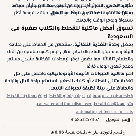
مأكلية التغذية التلقائية للحيوانات الأليفة سهلة التنظيف، حيث
سواء كنت في المنزل أم خارجه. لن تقلق بعد الآن بشأن سلامة
حيوانك الأليف عندما تكون بعيدًا عن المنزل.
يمكن فكها وتنظيفها بسهولة، مما يجعل حياتك اليومية أكثر
سهولة ويوفر الوقت والجهد.
تسوق أفضل ماكلية للقطط والكلاب صغيرة في
السعودية
بفضل
وحدة التغذية التلقائية
، ستتمكن من الحفاظ على نظافة
البيئة وعدم تبذير الماء والطعام. فهي توفر كمية مناسبة من الماء
والطعام تلقائيًا، مما يضمن توفر الإمدادات الغذائية بشكل مستمر
وعدم تكون الوعاء فارغًا.
اختر ماكلية الحيوانات الأليفة الأوتوماتيكية واحصل على حل
تغذية مثالي لقطتك أو كلبك الصغير. استمتع براحة البال والراحة
والحفاظ على بيئة نظيفة لحيوانك الأليف.
قطط وكلاب اكسيسوارات,
ادوات ولوازم القطط,
اغراض ومنتجات القطط,
متجر مستلزمات القطط,
cat water and food dispenser,
automatic pet feeders for cats,
رقم الموديل
9168632571167