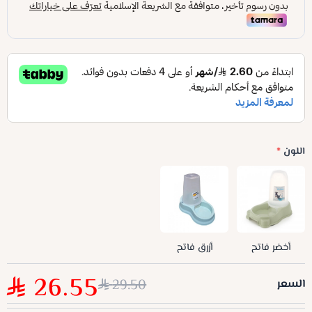
اللون
*
أخضر فاتح
أزرق فاتح
26.55
29.50
السعر