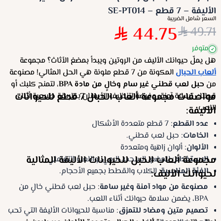
الأليفة – 7 قطع – SE-PT014
السعر شامل الضريبة
44.75
49.71
متوفر
هل يملّ حيوانك الأليف من الروتين ويبدأ بمضغ الأثاث؟ مجموعة
ألعاب الحبال
المكونة من 7 قطع ملونة هي الحل المثالي! مصنوعة
من
حبل لعب قطني غير سام وخالٍ من مادة BPA
، لتمنح كلبك أو
مواصفات مجموعة ألعاب الحبال 7 قطع للحيوانات
قطتك تسلية آمنة، وفرصة لتنظيف الأسنان بطريقة طبيعية أثناء
اللعب.
الأليفة:
عدد القطع
: 7 قطع متعددة الأشكال
الخامات
: حبل لعب قطني.
الألوان
: ألوان زاهية ومتعددة
مجموعة ألعاب الحبل للحيوانات الأليفة المثالية
الاستخدام
: للمضغ، السحب، الرمي، واللعب التفاعلي
الفئة المناسبة
: الكلاب والقطط بجميع الأحجام.
لحيوانك الأليف:
مصنوعة من مواد آمنة وغير سامة
: حبل لعب قطني خالٍ من
BPA، يضمن سلامة حيوانك أثناء اللعب.
تصميم متين ومضاد للتمزق
: مناسبة للحيوانات الأليفة التي تحب