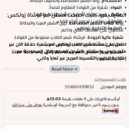
الاستخدام
: إزالة الشعر المتساقط وتنظيف البطانة.
المواد
: شفرة من الفولاذ المقاوم للصدأ.
العناية بفرو كلبك أصبحت أسهل مع فرشاة زولكس:
مقبض
: مريح، مضاد للانزلاق، ويوفر قبضة مثالية.
التوافق
: مناسب لجميع أنواع الفراء.
إزالة فعالة للشعر المتساقط
: تزيل الشعر الميت والبطانة
العلامة التجارية: زولكس
للحصول على معطف صحي وناعم.
شفرة عالية الجودة
: فرشاة شعر الكلاب مصنوعة من الفولاذ
المقاوم للصدأ لضمان الكفاءة وطول العمر.
احصل على مشط شعر كلاب زولكس مع شفرة حلاقة الآن عبر
متجر بابون، واستمتع بالشحن السريع داخل السعودية مع
تصميم مريح:
مقبض
ناعم ومضاد للانزلاق
يوفر تحكمًا سهلاً
إمكانية الدفع بالتقسيط المريح عبر تمارا وتابي.
أثناء التمشيط.
ملائمة لجميع أنواع الفراء
: مشط شعر الكلاب مثالي للكلاب
ذات
الفراء الطويل والقصير.
كلاب اكسيسوارات,
سهولة الاستخدام
: يمكن استخدام فرشاة شعر كلاب على
رقم الموديل
3336024708132
الشعر النظيف والجاف بحركات طويلة
للحصول على أفضل
النتائج.