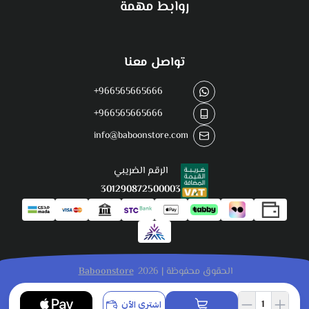
روابط مهمة
تواصل معنا
+966565665666
+966565665666
info@baboonstore.com
الرقم الضريبي
301290872500003
الحقوق محفوظة | 2026
Baboonstore
اشتري الآن