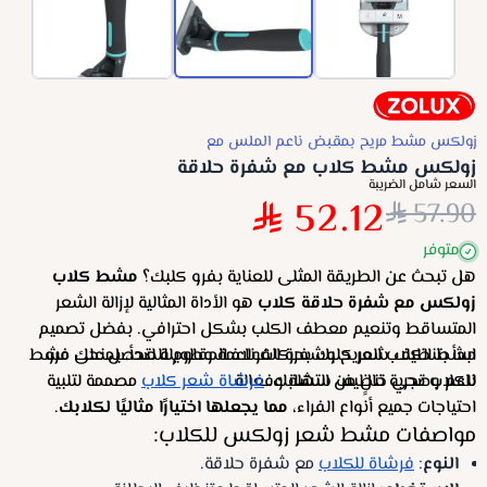
زولكس مشط مريح بمقبض ناعم الملس مع
زولكس مشط كلاب مع شفرة حلاقة
السعر شامل الضريبة
52.12
57.90
متوفر
هل تبحث عن الطريقة المثلى للعناية بفرو كلبك؟
مشط كلاب
زولكس مع شفرة حلاقة كلاب
هو الأداة المثالية لإزالة الشعر
المتساقط وتنعيم معطف الكلب بشكل احترافي. بفضل تصميم
ابدأ بتنظيف شعر كلبك بحركات ناعمة وطويلة لتحصل على فرو
مشط الكلاب المريح وشفرة الفولاذ المقاوم للصدأ، يمنحك مشط
ناعم وصحي خالٍ من التشابك.
للكلاب تجربة تنظيف سهلة وفعالة.
فرشاة شعر كلاب
مصممة لتلبية
احتياجات جميع أنواع الفراء،
مما يجعلها اختيارًا مثاليًا لكلابك
.
مواصفات مشط شعر زولكس للكلاب:
النوع
:
فرشاة للكلاب
مع شفرة حلاقة.