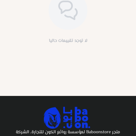
لا توجد تقييمات حاليا
متجر Baboonstore لمؤسسة روائع الكون للتجارة، الشركة