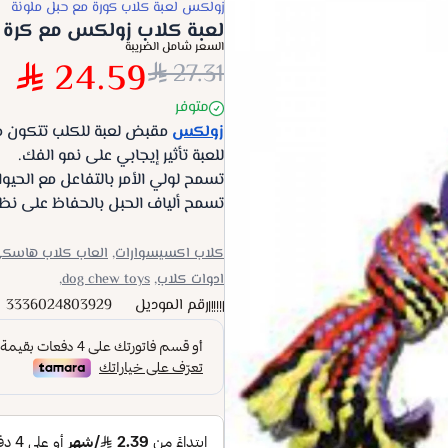
زولكس لعبة كلاب كورة مع حبل ملونة
لعبة كلاب زولكس مع كرة تنس - 40 س
السعر شامل الضريبة
24.59
27.31
متوفر
زولكس
مقبض لعبة للكلب تتكون 
للعبة تأثير إيجابي على نمو الفك.
تسمح لولي الأمر بالتفاعل مع الحيوا
تسمح ألياف الحبل بالحفاظ على نظا
كلاب اكسيسوارات,
العاب كلاب هاسكي
ادوات كلاب,
dog chew toys,
رقم الموديل
3336024803929