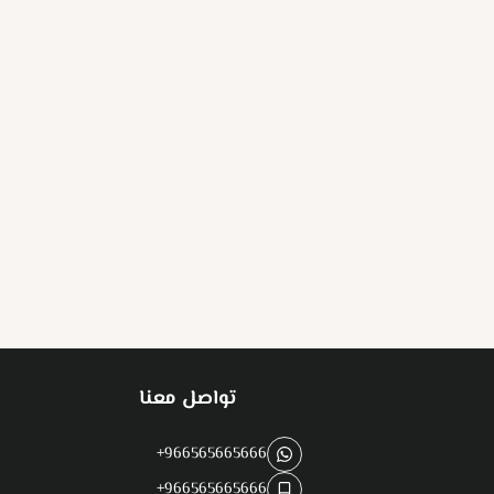
تواصل معنا
+966565665666
+966565665666