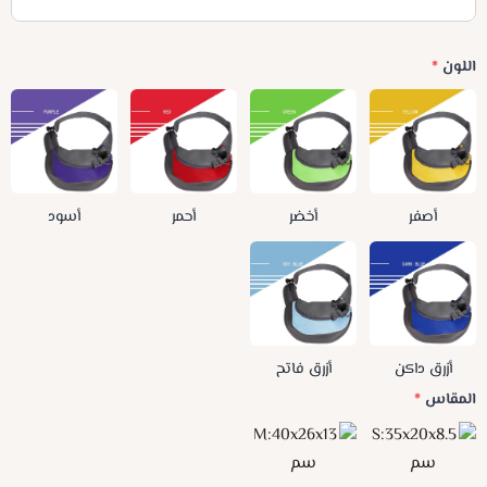
اللون
*
أصفر
أخضر
أحمر
أسود
أزرق داكن
أزرق فاتح
المقاس
*