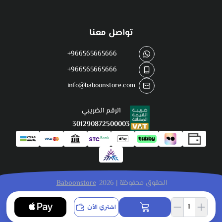
تواصل معنا
+966565665666
+966565665666
info@baboonstore.com
الرقم الضريبي
301290872500003
الحقوق محفوظة | 2026
Baboonstore
اشتري الآن