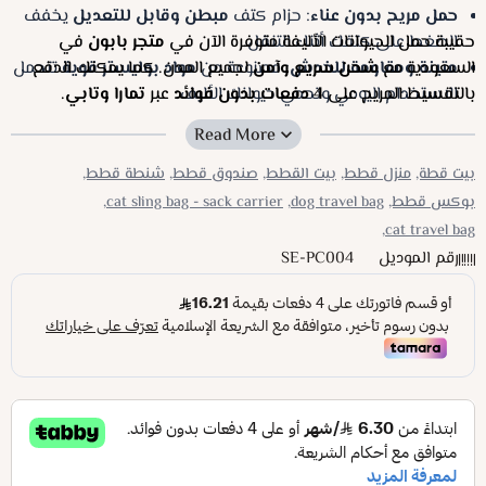
حمل مريح بدون عناء
: حزام كتف
مبطن وقابل للتعديل
يخفف
الضغط على كتفك أثناء التنقل.
حقيبة حمل الحيوانات الأليفة متوفرة الآن في
متجر بابون
في
السعودية مع
متينة ومقاومة للخدش
شحن سريع وآمن
: مصنوعة من
مواد بوليستر قوية
لجميع المدن. كما يمكنك الدفع
تتحمل
بالتقسيط المريح على
4 دفعات بدون فوائد
الاستخدام اليومي وتحمي حيوانك الأليف.
عبر
تمارا وتابي
.
محمولة وسهلة التخزين
: خفيفة الوزن، قابلة للغسل، وسهلة
الطي عند عدم الاستخدام.
مثالية للتنقل اليومي أو السفر
: سواء كنت تتنقل في المدينة أو
بيت قطة,
منزل قطط,
بيت القطط,
صندوق قطط,
شنطة قطط,
تسافر، توفر الحقيبة الأمان والراحة لحيوانك الأليف.
بوكس قطط,
dog travel bag,
cat sling bag - sack carrier,
cat travel bag,
رقم الموديل
SE-PC004