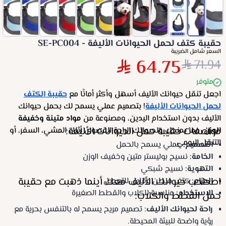
حقيبة كتف لحمل الحيوانات الأليفة - SE-PC004
السعر شامل الضريبة
64.75
71.94
متوفر
اجعل تنقل حيوانك الأليف أسهل وأكثر أمانًا مع
حقيبة الكتف
لحمل الحيوانات الأليفة
! بتصميم عملي يسمح لك بحمل حيوانك
الأليف بدون استخدام اليدين، ومصنوعة من
مواد متينة وخفيفة
مواصفات حقيبة حمل الحيوانات الأليفة:
الوزن
، مما يمنحك ولحيوانك الراحة القصوى أثناء المشي، السفر، أو
التنقل اليومي.
التصميم:
عملي يسمح بالحمل
الخامة:
نسيج بوليستر متين وخفيف الوزن
التهوية:
نسيج شبكي
اصطحب حيوانك الأليف معك أينما ذهبت مع حقيبة
الحزام:
كتف مبطن وقابل للتعديل
الاستخدام:
مناسبة للكلاب والقطط الصغيرة
حمل القطط والكلاب:
راحة لحيوانك الأليف
: تصميم مريح يسمح له بالتنفس بحرية مع
رؤية واضحة للبيئة المحيطة.