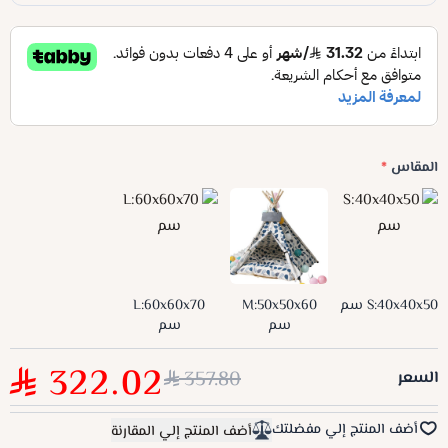
المقاس
*
S:40x40x50 سم
M:50x50x60
L:60x60x70
سم
سم
322.02
357.80
السعر
أضف المنتج إلي مفضلتك
أضف المنتج إلي المقارنة