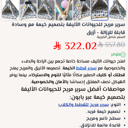
سرير مريح للحيوانات الأليفة بتصميم خيمة مع وسادة
قابلة للإزالة - أزرق
السعر شامل الضريبة
322.02
357.80
متوفر
امنح حيوانك الأليف مساحة خاصة تجمع بين الراحة والدفء
والخصوصية مع
سرير قطط
الخيمة
. تصميمه الأنيق والمريح يمنح
قطتك أو كلبك
الصغير مكانًا مثاليًا
للنوم والاسترخاء
، بينما يوفر
الهيكل نصف المغلق إحساسًا
بالأمان والخصوصية
.
مواصفات أفضل سرير مريح للحيوانات الأليفة
بتصميم خيمة عبر بابون:
النوع:
سرير مريح للقطط والكلاب
تصميم خيمة فريد.
سطح ناعم ومريح
قاعدة مانعة للانزلاق.