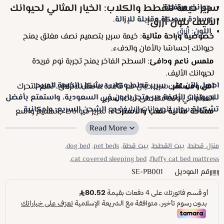
سرير خيمة للقطط والكلاب: الخيار المثالي لحيوانك
جوانب مرتفعة.
وسادة سميكة وقابلة للإزالة.
الأليف بلون أزرق!
اللون
: أزرق
خصوصية وراحة مثالية
: خيمة سرير بتصميم نصف مغلق يمنح
حيوانك إحساسًا بالأمان والدفء.
ملمس ناعم ودافئ
: السطح الفاخر يمنح تجربة نوم فريدة
لحيوانك الأليف.
احصل الآن على سرير قطط وكلاب بشكل الخيمة المريح
آمن ومستقر
:
سرير حبال
مع قاعدة مانعة للانزلاق، تمنع التحرك
للحيوانات الأليفة عبر متجر بابون في السعودية، واستمتع بأفضل
العشوائي وتحافظ على ثبات السرير.
تشكيلة
سراير للحيوانات الاليفة مع
الشحن السريع، وإمكانية
مساحة مثالية للعب والاسترخاء
:
سرير حيوانات ب
تصميم واسع
الدفع بالتقسيط على 4 دفعات بدون فوائد بالتعاون مع تمارا
يتيح لقطتك/كلبك اللعب داخله والاستمتاع بمساحته الخاصة.
وتابي!
منزل قطط,
بيت القطط,
بيت قطة,
pet beds,
dog bed,
cat covered sleeping bed,
fluffy cat bed mattress,
رقم الموديل
SE-PB001