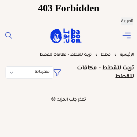
العربية
Baboonstore
الرئيسية
قطط
تريت للقطط - مكافات للقطط
تريت للقطط - مكافات
للقطط
تعذر جلب المزيد 😢