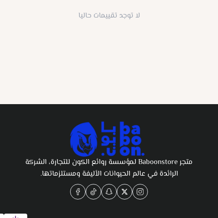
لا توجد تقييمات حاليا
متجر Baboonstore لمؤسسة روائع الكون للتجارة، الشركة
الرائدة في عالم الحيوانات الأليفة ومستلزماتها.