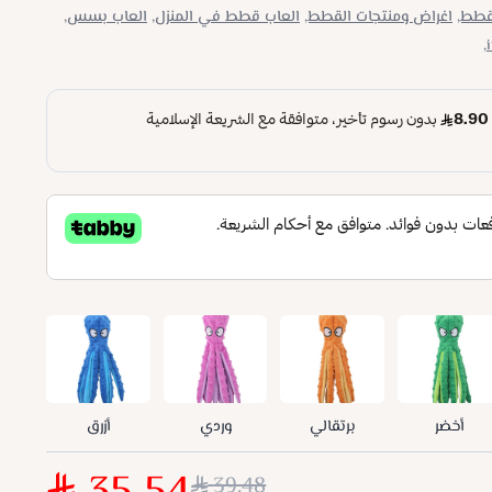
لقطط,
اغراض ومنتجات القطط,
العاب قطط في المنزل,
العاب بسس,
أخضر
برتقالي
وردي
أزرق
39.48