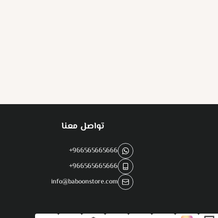
تواصل معنا
+966565665666
+966565665666
info@baboonstore.com