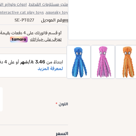
متجر مستلزمات القطط,
ادوات ولوازم ا
interactive cat play toys,
squeaky toy,
رقم الموديل
SE-PT027
اللون
*
السعر