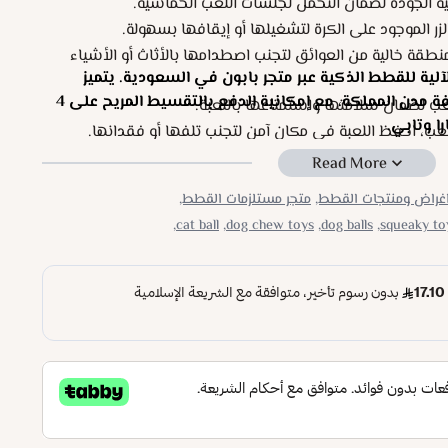
ة الجودة لضمان التحمل لجلسات اللعب الحماسية.
ر الموجود على الكرة لتشغيلها أو إيقافها بسهولة.
طقة خالية من العوائق لتجنب اصطدامها بالأثاث أو الأشياء
آلية للقطط الذكية عبر متجر بابون في السعودية. يتميز
المتجر بالشحن الآمن والسريع لكافة مدن المملكة، مع إمكانية الدفع بالتقسيط المريح على 4
عب لضمان سلامتها واستمتاعها باللعبة.
ا وتابي.
عب، احفظ اللعبة في مكان آمن لتجنب تلفها أو فقدانها.
غراض ومنتجات القطط,
متجر مستلزمات القطط,
cat ball,
dog chew toys,
dog balls,
squeaky toy