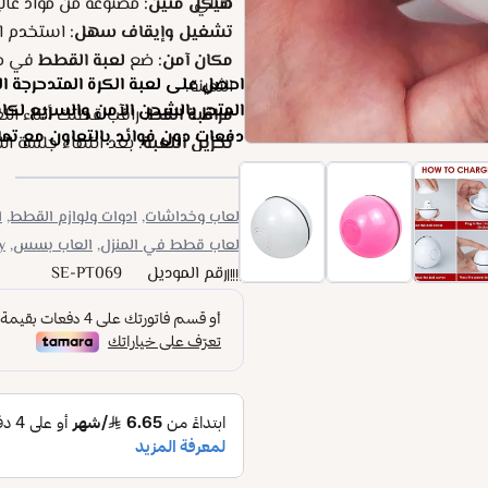
مثالي.
هيكل متين:
مصنوعة من مواد عالي
تشغيل وإيقاف سهل:
استخدم الز
مكان آمن:
ضع
لعبة القطط
في من
احصل على لعبة الكرة المتدحرجة ال
الثمينة.
مراقبة القط:
راقب قطتك أثناء الل
دفعات دون فوائد بالتعاون مع تمار
تخزين اللعبة:
بعد انتهاء جلسة الل
ألعاب وخداشات,
ادوات ولوازم القطط,
ا
العاب قطط في المنزل,
العاب بسس,
,
رقم الموديل
SE-PT069