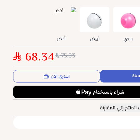
وردي
أبيض
أخضر
68.34
75.93
اشتري الآن
سلة
المنتج إلي المقارنة