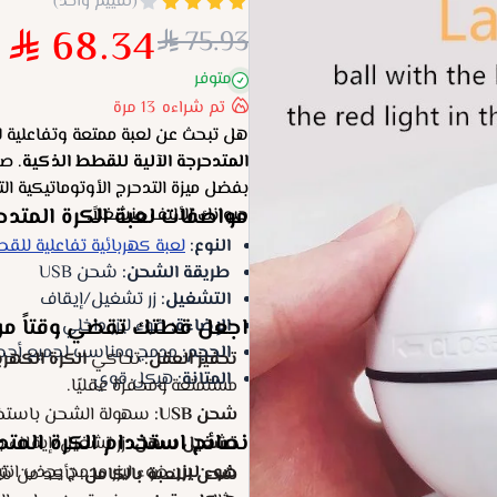
(تقييم واحد)
68.34
75.93
متوفر
تم شراءه
13
مرة
هل تبحث عن لعبة ممتعة وتفاعلية 
المتدحرجة الآلية للقطط الذكية
. ص
بفضل ميزة التدحرج الأوتوماتيكية ا
مواصفات لعبة الكرة المتدح
حيوانك الأليف منشغلاً.
النوع:
لعبة كهربائية تفاعلية للق
طريقة الشحن:
شحن USB
التشغيل:
زر تشغيل/إيقاف
اجعل قطتك تقضي وقتاً من ا
الإضاءة:
ضوء ليزر داخلي
الحجم:
مدمج ومناسب لجميع أحج
تحفيز العقل:
تحاكي
الكرة الكهرب
المتانة:
هيكل قوي
مستمتعة ومحفزة عقليًا.
شحن USB:
سهولة الشحن باستخدام كابل
نصائح استخدام الكرة المت
تشغيل سهل:
زر تشغيل/إيقاف ب
ضوء ليزر:
ضوء ليزر مدمج يجذب انتب
شحن اللعبة بالكامل:
تأكد من شحن