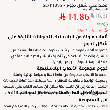
قطع على شكل نجوم - SE-PT055
السعر شامل الضريبة
14.86
16.51
متوفر
تم شراءه
7
مرات
ألعاب ملونة من البلاستيك للحيوانات الأليفة على
شكل نجوم
مجموعة ألعاب ملونة على شكل نجوم للحيوانات الأليفة تضمن
التسلية والصحة.
تساعد في تنظيف أسنان الحيوانات وتقوي
علاقتك بها
. تسوق الآن من بابون!
نجوم مجموعة الألعاب البلاستيكية
مجموعة الألعاب مصنوعة من
مادة آمنة وصباغة نباتية وآمنة
وعديمة الرائحة ومقاومة للاهتراء،
مما يجعلها آمنة تمامًا للحيوانات
الأليفة. إضافة إلى أن اللعب بها يمكن أن يساعد الكلب على تنظيف
تسوق أفضل ألعاب ممتعة وصحية لحيوانك الأليف
أسنانه وإزالة رائحة الفم الكريهة والحفاظ على صحة الفم.
في السعودية
الكلاب لديها شخصية نشطة بطبعها، وبالتالي فإن اللعب
مع هذه