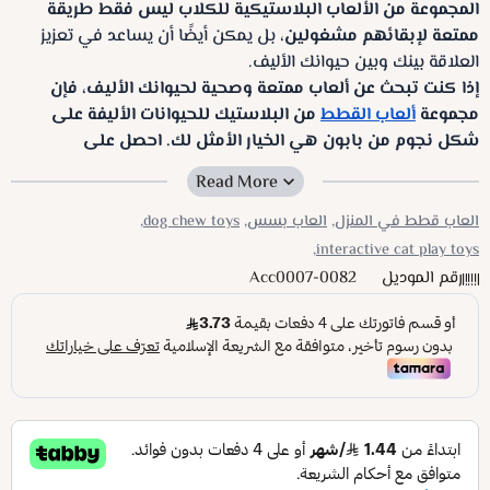
المجموعة من الألعاب البلاستيكية للكلاب ليس فقط طريقة
ممتعة لإبقائهم مشغولين
، بل يمكن أيضًا أن يساعد في تعزيز
العلاقة بينك وبين حيوانك الأليف.
إذا كنت تبحث عن ألعاب ممتعة وصحية لحيوانك الأليف، فإن
مجموعة
ألعاب القطط
من البلاستيك للحيوانات الأليفة على
شكل نجوم من بابون هي الخيار الأمثل لك. احصل على
مجموعتك اليوم واجعل حياة حيوانك الأليف أكثر سعادة!
العاب قطط في المنزل,
العاب بسس,
dog chew toys,
interactive cat play toys,
رقم الموديل
Acc0007-0082