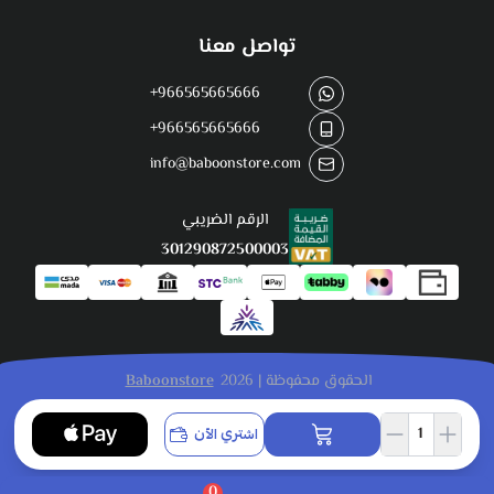
تواصل معنا
+966565665666
+966565665666
info@baboonstore.com
الرقم الضريبي
301290872500003
الحقوق محفوظة | 2026
Baboonstore
اشتري الآن
0