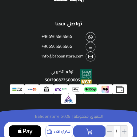
تواصل معنا
+966565665666
+966565665666
info@baboonstore.com
الرقم الضريبي
301290872500003
الحقوق محفوظة | 2026
Baboonstore
اشتري الآن