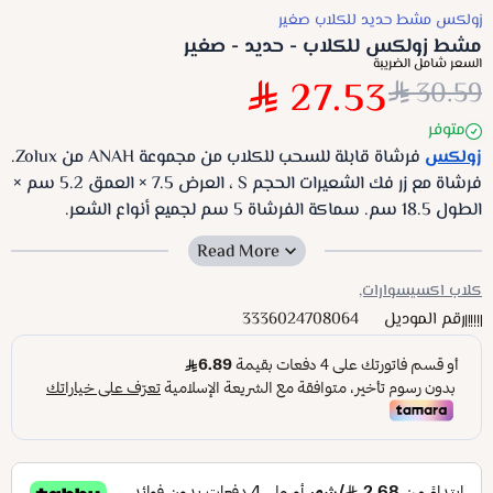
زولكس مشط حديد للكلاب صغير
مشط زولكس للكلاب - حديد - صغير
السعر شامل الضريبة
27.53
30.59
متوفر
زولكس
فرشاة قابلة للسحب للكلاب من مجموعة ANAH من Zolux.
فرشاة مع زر فك الشعيرات الحجم S ، العرض 7.5 × العمق 5.2 سم ×
الطول 18.5 سم. سماكة الفرشاة 5 سم لجميع أنواع الشعر.
بلاستيك ABS متين وقوي ، ناعم الملمس ، قبضة جيدة بفضل
نقطة مقاومة الانزلاق. تسمح أداة إزالة الشعر Anah القابلة للسحب
بتنظيف الطبقة السفلية للطبقة بالفرشاة بفضل دبابيسها المرنة
كلاب اكسيسوارات,
والمنحنية. يسهل الحفاظ على الفرشاة واستخدامها بفضل
رقم الموديل
3336024708064
دبابيسها القابلة للسحب. الدبابيس من الفولاذ المقاوم للصدأ. يوفر
المقبض المريح غير القابل للانزلاق بلمسة ناعمة مزيدًا من الراحة
وقبضة مثالية. إنه مثالي لفك تشابك الشعر وإزالة الشعر الميت
وتنعيم الطبقة. لجميع أنواع الشعر. المقاس S ، العرض 7.5 × العمق
5.2 سم × الطول 18.5 سم. سمك الفرشاة 5 سم. بلاستيك ABS
متين وقوي ، ناعم الملمس ، قبضة جيدة بفضل نقطة مقاومة