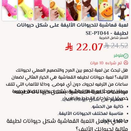
لعبة قماشية للحيوانات الأليفة على شكل حيوانات
لطيفة - SE-PT044
السعر شامل الضريبة
22.07
24.52
متوفر
تم شراءه
10
مرات
هل تبحث عن لعبة تجمع بين المرح والتصميم العملي لحيوانك
الأليف؟ لعبة حيوانات لطيفه القماشية هي الخيار المثالي لضمان
ساعات من الترفيه لجروك دون أي فوضى. وداعًا للألعاب التي تتلف
مواصفات اللعبة القماشية بشكل حيوانات لطيفه:
سريعًا، ومرحبًا مع لقمة قماشية بشكل حيوانات لطيفة مصممة
خصيصًا لاحتياجات القطط والكلاب!
تصميم
على شكل حيوانات الغابة.
خالية من الحشو.
مناسبة لمختلف الحيوانات الأليفة.
ما الذي يجعل اللعبة القماشية شكل حيوانات لطيفة
جودة عالية.
مثالية لحيوانك الأليف؟