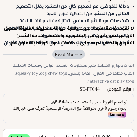
وداعًا للفوضى مع تصميم خالٍ من الحشو:
يقلل
التصميم
الخالي من الحشو
من احتمالية تمزق اللعبة.
شخصيات مرحة تثير الحماس:
تمتاز لعبة الحيوانات الاليفة
بشخصيات مستوحاة من حيوانات الغابة، مما
يجذب انتباه الكلاب
لا تفوّت فرصة إسعاد جروك بلعبة حيوانات لطيفه المميزة! تسوق
والقطط
ويشجعها على اللعب لساعات طويلة.
الآن عبر متجر بابون في السعودية واستمتع بخدمة الشحن
ألوان نابضة وتصميم جذاب:
تضفي لعبة الحيوانات الاليفة
السريع والدفع المريح على 4 دفعات بدون فوائد بالتعاون مع
الألوان
الزاهية
تمارا وتابي.
والتصميم المميز طابعًا عصريًا يناسب محبي الحيوانات
الأليفة المميزين.
مثالية للعب اليومي:
بفضل
الحجم المناسب
للكلاب والقطط
ادوات ولوازم القطط,
متجر مستلزمات القطط,
اغراض ومنتجات القطط,
يمكن لحيوانك الأليف الاستمتاع بساعات من المرح والتمرين دون
العاب قطط في المنزل,
العاب بسس,
dog chew toys,
squeaky toy,
إرهاق.
interactive cat play toys,
متينة وعالية الجودة:
تُصنع
من مواد قوية ومتينة
لتتحمل عضات
رقم الموديل
SE-PT044
الجراء واللعب المستمر.