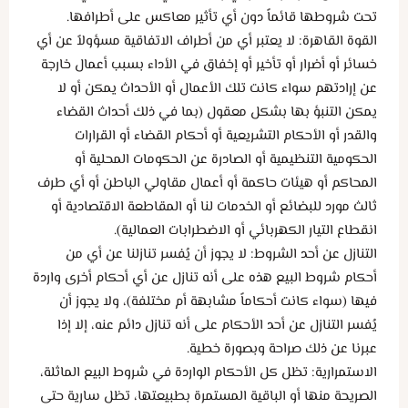
تحت شروطها قائماً دون أي تأثير معاكس على أطرافها.
القوة القاهرة: لا يعتبر أي من أطراف الاتفاقية مسؤولاً عن أي
خسائر أو أضرار أو تأخير أو إخفاق في الأداء بسبب أعمال خارجة
عن إرادتهم سواء كانت تلك الأعمال أو الأحداث يمكن أو لا
يمكن التنبؤ بها بشكل معقول (بما في ذلك أحداث القضاء
والقدر أو الأحكام التشريعية أو أحكام القضاء أو القرارات
الحكومية التنظيمية أو الصادرة عن الحكومات المحلية أو
المحاكم أو هيئات حاكمة أو أعمال مقاولي الباطن أو أي طرف
ثالث مورد للبضائع أو الخدمات لنا أو المقاطعة الاقتصادية أو
انقطاع التيار الكهربائي أو الاضطرابات العمالية).
التنازل عن أحد الشروط: لا يجوز أن يُفسر تنازلنا عن أي من
أحكام شروط البيع هذه على أنه تنازل عن أي أحكام أخرى واردة
فيها (سواء كانت أحكاماً مشابهة أم مختلفة)، ولا يجوز أن
يُفسر التنازل عن أحد الأحكام على أنه تنازل دائم عنه، إلا إذا
عبرنا عن ذلك صراحة وبصورة خطية.
الاستمرارية: تظل كل الأحكام الواردة في شروط البيع الماثلة،
الصريحة منها أو الباقية المستمرة بطبيعتها، تظل سارية حتى