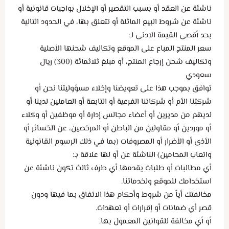
ناشئة عن العقد أو بسبب التقصير أو الإخلال بواجبات قانونية أو
ناشئة عن شروط البيع الماثلة أو تتعلق بها، في الحدود التالية
بحد أقصى القيمة الادنى لـ:
سعر المنتج المباع على الموقع وتكاليف شحنها الأصلية
وتكاليف شحن إرجاع المنتج، أو مبلغ ثلاثمائة (300) ريال
سعودي
توافق بموجب هذا على تعويضنا وإخلاء مسؤوليتنا نحن أو
شركتنا الأم أو شركاتنا الفرعية أو التابعة أو العاملين لدينا أو
لديهم من مديرين أو أعضاء مجالس إدارة أو موظفين أو وكلاء
أو موردين أو مقاولين من الباطن أو المرخصين، عن الخسائر أو
الأذى أو الأضرار أو المصروفات (بما في ذلك الرسوم القانونية
واتعاب المحامين) الناشئة عن أو لها علاقة بـ:
أي مطالبات أو طلبات يقدمها أي طرف ثالث تكون ناشئة عن
استخدامك للموقع ولخدماتنا.
مخالفتك أياً من شروط وأحكام هذا الاتفاق بما فيها ودون
قصر أي ضمانات أو إقرارات أو تعهدات.
أو أي مخالفة للقوانين المعمول بها.