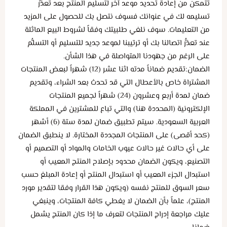
تتمكن من إعادة تحديد موعد آخر لتسليم المنتج بعد تعذُّر
تسليمه لك في عنوانك فسوف نتصل بك للحصول على المزيد
من التعليمات. سوف نلغي طلبيتك وفقاً لشروط البيع الماثلة
عند تعذُّر اتصالنا بك أو ترتيبنا لموعد جديد للتسليم أو التسلُّم
على الرغم من جهودنا المتواصلة في هذا الشأن.
الضمان:تقديم ضماناً مدته اثنا عشر (12) شهراً لبعض المنتجات
المشتراة خاص بالأعطال التي قد تحدث بعد الشراء، وتقديم
ضمان لمدة أربع وعشرون (24) شهراً لجميع المنتجات
الإلكترونية (المحددة هنا) والتي تباع للمشترين في المملكة
العربية السعودية. سيتم تطبيق ضمان لمدة ستة (6) أشهر
(كحد أقصى) على المنتجات المجددة المختارة. لا ينطبق الضمان
على أي حالات غير حالات عيوب الخامات والمواد أو التصميم أو
التصنيع، ويكون الضمان محدود بإصلاح المنتج المعيب أو
استبدال الجزء المعيب أو استبدال المنتج أو إعادة المبلغ حسب
سعر السوق للمنتج نفسه (ويكون هذا القرار وفقا لتقدير مورد
المنتج)، علماً بأن الضمان لا يغطي كافة المنتجات، وينبغي
عليك مراجعة إدراج المنتجات لتعرف ما إذا كان المنتج يشمل