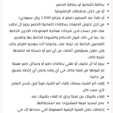
بطاقة ائتمانية أو بطاقة الخصم.
أو من خلال محفظتك الإلكترونية
أو نقداً عند التسليم (مبلغ لا يتجاوز 2,000 ريال سعودي)
من أجل تخويل الدفعات ببطاقات ائتمانية/الخصم يجوز أن نطلب
منك فتح حساب لدى شركات معالجة المدفوعات الأخرى الخاصة
بنا، بما في ذلك قبول الاحكام والشروط الخاصة بها وتقديم
التفاصيل الخاصة بك نيابة عنك. وتخولنا أنت بموجبه القيام بذلك
ولن نكون مسؤولين أمامك عن أي ضرر أو خسارة قد تتكبدها
نتيجة لذلك.
يجوز لنا أن نضيف أو نلغي بطاقات دفع أو وسائل دفع معينة
تم قبولها من قبلنا وذلك في أي وقت ودون أي إخطار مسبق
من جانبنا.
إلغاء أمر الشراء:يمكنك إلغاء أمر الشراء فوراً قبل شحن المنتج
لأي سبب كان.
إلغاء طلبيتك من قبلنا:يحق لنا إلغاء طلبيتك عند:
عدم تسديد قيمة المشتريات عند استحقاقها.
إخفاقك خلال الفترة الزمنية المعقولة التي نحددها لك في