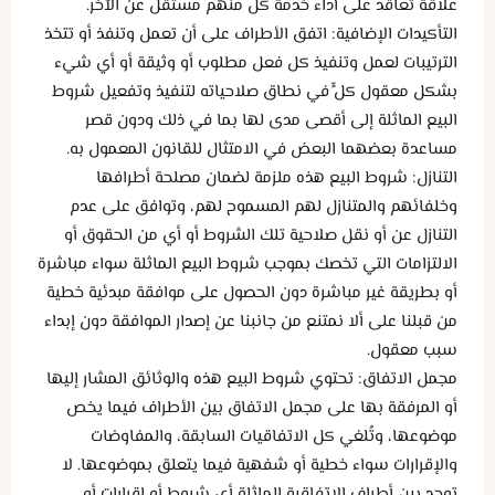
علاقة تعاقد على أداء خدمة كل منهم مستقل عن الآخر.
التأكيدات الإضافية: اتفق الأطراف على أن تعمل وتنفذ أو تتخذ
الترتيبات لعمل وتنفيذ كل فعل مطلوب أو وثيقة أو أي شيء
بشكل معقول كلٍّ في نطاق صلاحياته لتنفيذ وتفعيل شروط
البيع الماثلة إلى أقصى مدى لها بما في ذلك ودون قصر
مساعدة بعضهما البعض في الامتثال للقانون المعمول به.
التنازل: شروط البيع هذه ملزمة لضمان مصلحة أطرافها
وخلفائهم والمتنازل لهم المسموح لهم، وتوافق على عدم
التنازل عن أو نقل صلاحية تلك الشروط أو أي من الحقوق أو
الالتزامات التي تخصك بموجب شروط البيع الماثلة سواء مباشرة
أو بطريقة غير مباشرة دون الحصول على موافقة مبدئية خطية
من قبلنا على ألا نمتنع من جانبنا عن إصدار الموافقة دون إبداء
سبب معقول.
مجمل الاتفاق: تحتوي شروط البيع هذه والوثائق المشار إليها
أو المرفقة بها على مجمل الاتفاق بين الأطراف فيما يخص
موضوعها، وتُلغي كل الاتفاقيات السابقة، والمفاوضات
والإقرارات سواء خطية أو شفهية فيما يتعلق بموضوعها. لا
توجد بين أطراف الاتفاقية الماثلة أي شروط أو إقرارات أو