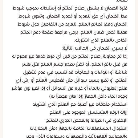
ضمانا.
فترة الضمان:لا يشكل إصلاح المنتج أو إستبداله بموجب شروط
هذا الضمان أي حق لتمديد أو تجديد الضمان، وتكون شروط
الضمان وفقا لصانع المنتج. للمزيد من التفاصيل حول شروط
معينة تخص ضمان المنتج، يرجى مراجعة صفحة دعم المنتج
الخاص بالمنتج الذي اشتريته.
لا يسري الضمان في الحالات التالية:
إذا تم محاولة إصلاح المنتج من قبل أي مركز خدمة غير مصرح له
من قبل بائع المنتج، أو تضرَّر بصدم جسم المنتج مثل كسر
شاشة أو التواءات وانبعاجات قد تتسبب في عدم تشغيل
المنتج، أو تضرر بسبب سوائل مثل تغطيس المنتج أو رش أي
منتج إلكتروني بالماء أو غيره من السوائل أو إذا تغير لون مؤشر
وجود الماء داخل الجهاز (إذا كان مجهزاً به)
استخدام ملحقات غير أصلية مع المنتج الذي اشتريته
إزالة الرقم المتسلسل الموجود على المنتج
الإخفاق في الصيانة والفحص الدوري للمنتج
استبدال المستهلكات الخاصة بالجهاز (مثل البطاريات
والمصابيح الكهربائية والمصهرات وسماعات الأذن وحبر