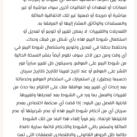
ضمانات أو تعهدات أو اتفاقيات أخرى سواء مباشرة أو غير
مباشرة أو صريحة أو ضمنية غير تلك الاتفاقية الماثلة
والمستندات والوثائق المشار إليها أو المرفقة به.
التعديلات والتغييرات: لا يمكن تغيير أو تنويع أو تعديل أو
استكمال شروط البيع هذه بأي شكل من قبلك وحدك،
ونحتفظ بحقنا في تعديل وتنويع واستكمال شروط البيع في
أي وقت ومن حين لآخر. سوف نقوم أيضاً بنشر النسخة الحالية
من شروط البيع على الموقع، وسيكون كل تغيير سارياً فور
النشر على الموقع أو عند تاريخ تعيينا للتاريخ كتاريخ سريان
(حسبما ينطبق). إن استمرارك في استخدام الموقع وخدماتنا
بعد إحداث أي تغيير يعد موافقة منك على الالتزام بما حدث من
تغييرات والعمل بما ورد في الشروط بعد تعديلها وتغييرها.
قابلية الفصل بين البنود: إذا قضت أي محكمة اختصاص بعدم
سريان أي من أحكام شروط البيع هذه أو عدم شرعيتها أو عدم
قابليتها للإنفاذ، يتم فوراً إلغاء هذا البند من تلك الشروط
الماثلة وتستمر باقي الشروط والأحكام قائمة سارية نافذة
طالما ظل الجوهر القانوني والاقتصادي للصفقات التي تمت