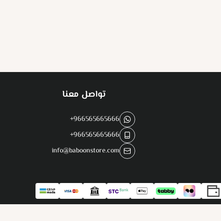
تواصل معنا
+966565665666
+966565665666
info@baboonstore.com