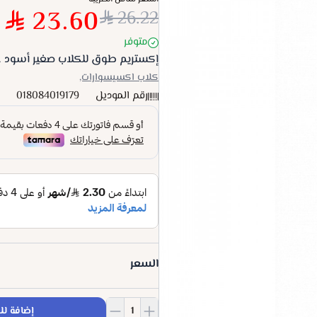
23.60
26.22
متوفر
إكستريم طوق للكلاب صغير أسود .
كلاب اكسيسوارات,
رقم الموديل
018084019179
السعر
إضافة لل