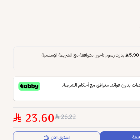
23.60
26.22
اشتري الآن
سلة