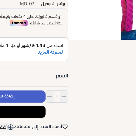
رقم الموديل
MD-07
السعر
إضافة لل
أضف المنتج إلي مفضلتك
أضف 