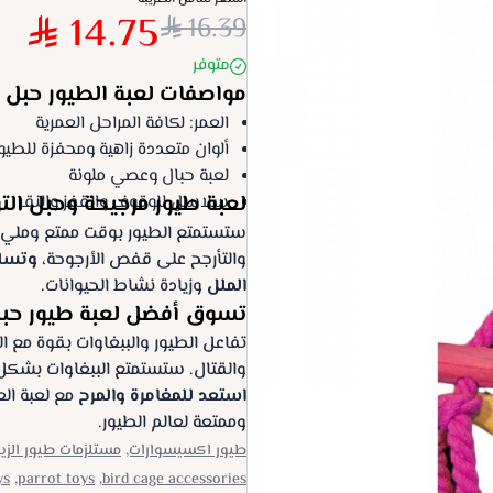
14.75
16.39
متوفر
مواصفات لعبة الطيور حبل 
العمر: لكافة المراحل العمرية
ألوان متعددة زاهية ومحفزة للطيو
لعبة حبال وعصي ملونة
لعبة طيور مرجيحة وحبل التو
سلاسل للوقوف والقفز والنقر
ستستمتع الطيور بوقت ممتع ومليء 
والتأرجح على قفص الأرجوحة،
وتسلق
الملل
وزيادة نشاط الحيوانات.
تسوق أفضل لعبة طيور حب
تفاعل الطيور والببغاوات بقوة مع ال
والقتال. ستستمتع الببغاوات بشكل 
استعد للمغامرة والمرح
مع لعبة ال
وممتعة لعالم الطيور.
طيور اكسيسوارات,
مستلزمات طيور الزين
s,
parrot toys,
bird cage accessories,