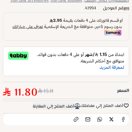
اكسسوارات حوض السمك,
fish tank supplies,
fish tank accessories,
رقم الموديل
A1994
11.80
13.11
السعر
أضف المنتج إلي مفضلتك
أضف المنتج إلي المقارنة