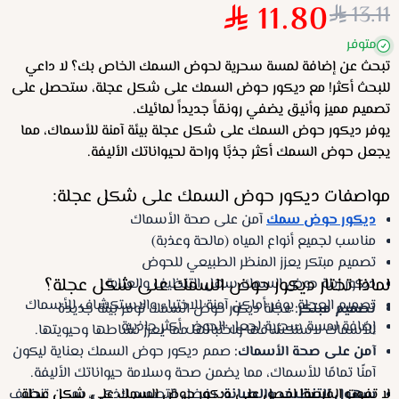
11.80
13.11
متوفر
تبحث عن إضافة لمسة سحرية لحوض السمك الخاص بك؟ لا داعي
للبحث أكثر! مع ديكور حوض السمك على شكل عجلة، ستحصل على
تصميم مميز وأنيق يضفي رونقاً جديداً لمائيك.
يوفر ديكور حوض السمك على شكل عجلة بيئة آمنة للأسماك، مما
يجعل حوض السمك أكثر جذبًا وراحة لحيواناتك الأليفة.
مواصفات ديكور حوض السمك على شكل عجلة:
ديكور حوض سمك
آمن على صحة الأسماك
مناسب لجميع أنواع المياه (مالحة وعذبة)
تصميم مبتكر يعزز المنظر الطبيعي للحوض
لماذا تختار ديكور حوض السمك على شكل عجلة؟
ديكور زينة حوض السمك سهل التنظيف والعناية
تصميم العجلة يوفر أماكن آمنة للاختباء والاستكشاف للأسماك
تصميم مبتكر:
عجلة ديكور حوض السمك توفر بيئة جديدة
إضافة لمسة سحرية لجعل الحوض أكثر جاذبية
للأسماك لاستكشافها واختبائها مما يعزز نشاطها وحيويتها.
آمن على صحة الأسماك:
صمم ديكور حوض السمك بعناية ليكون
آمنًا تمامًا للأسماك، مما يضمن صحة وسلامة حيواناتك الأليفة.
سهول التنظيف والصيانة:
لا تفوت الفرصة! احصل على ديكور حوض السمك على شكل عجلة
بفضل التصميم الذكي، يمكن تنظيف