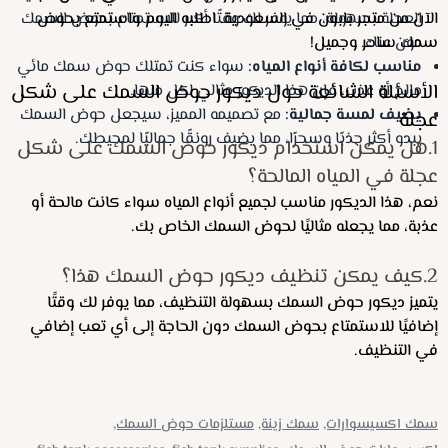
الآن من متجر بابون في السعودية. اطلبه اليوم واستمتع بحوض
العجلة بسهولة، مما يوفر لك وقتًا أكبر للاستمتاع بحوض السمك
دون عناء.
سمك ساحر وجميل!
مناسب لكافة أنواع المياه:
سواء كنت تمتلك حوض سمك مائي
الأسئلة الشائعة حول ديكور حوض السمك على شكل
مالح أو عذب، فإن هذا الديكور مثالي لكل منها.
يضيف لمسة جمالية:
مع تصميمه المميز، سيجعل حوض السمك
عجلة
يبدو أكثر جذبًا وسحرًا، مما يضيف رونقًا جماليًا لمحيطك.
1.هل يمكن استخدام ديكور حوض السمك على شكل
عجلة في المياه المالحة؟
نعم، هذا الديكور مناسب لجميع أنواع المياه سواء كانت مالحة أو
عذبة، مما يجعله مثاليًا لحوض السمك الخاص بك.
2.كيف يمكن تنظيف ديكور حوض السمك هذا؟
يتميز ديكور حوض السمك بسهولة التنظيف، مما يوفر لك وقتًا
إضافيًا للاستمتاع بحوض السمك دون الحاجة إلى أي تعب إضافي
في التنظيف.
سمك اكسيسوارات,
سمك زينة,
مستلزمات حوض السمك,