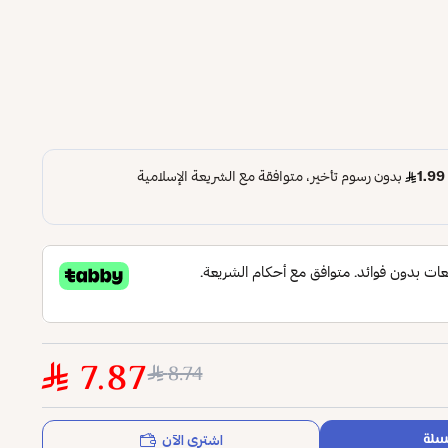
7.87
8.74
اشتري الآن
سلة