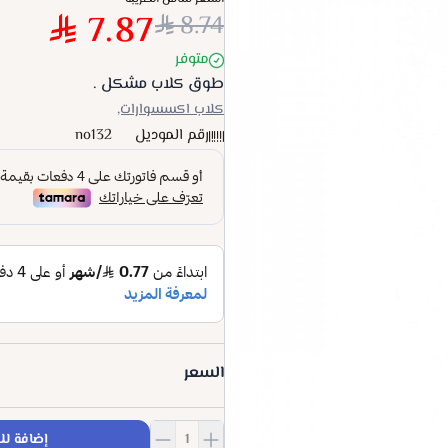
7.87
8.74
متوفر
طوق كلاب مشكل .
كلاب اكسسوارات,
رقم الموديل
no132
السعر
إضافة لل