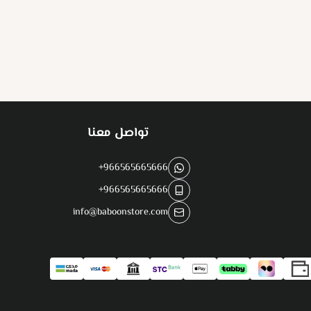
تواصل معنا
+966565665666
+966565665666
info@baboonstore.com