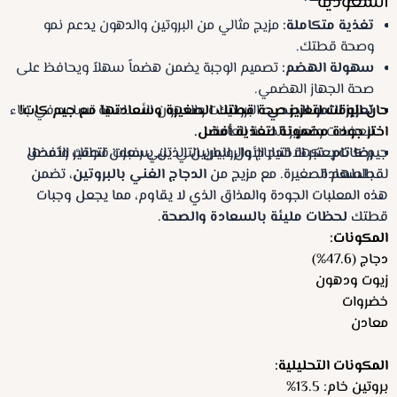
السعودية
تغذية متكاملة
:
مزيج مثالي من البروتين والدهون يدعم نمو
وصحة قطتك.
سهولة الهضم
:
تصميم الوجبة يضمن هضماً سهلاً ويحافظ على
صحة الجهاز الهضمي.
تعزيز النمو الصحي
:
حان الوقت لتعزيز صحة قطتك الصغيرة وسعادتها مع جيم كات!
البروتينات والدهون الأساسية تساعد في بناء
العضلات وتعزيز الصحة العامة.
اختر جودة مضمونة لتغذية أفضل.
رضا تام
:
نكهة الدجاج والروبيان التي تلبي رغبات قطتك وتمدها
جيم كات يعتبر الاختيار الأول للمربين الذين يسعون لتوفير الأفضل
بالسعادة.
لقططهم الصغيرة. مع مزيج من
الدجاج الغني بالبروتين
، تضمن
هذه المعلبات الجودة والمذاق الذي لا يقاوم، مما يجعل وجبات
قطتك
لحظات مليئة بالسعادة والصحة
.
المكونات:
دجاج (47.6%)
زيوت ودهون
خضروات
معادن
المكونات التحليلية:
بروتين خام: 13.5%