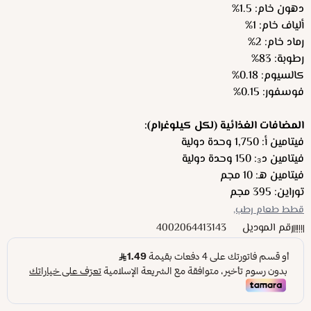
دهون خام: 1.5%
ألياف خام: 1%
رماد خام: 2%
رطوبة: 83%
كالسيوم: 0.18%
فوسفور: 0.15%
المضافات الغذائية (لكل كيلوغرام):
فيتامين أ: 1,750 وحدة دولية
فيتامين د₃: 150 وحدة دولية
فيتامين هـ: 10 مجم
توراين: 395 مجم
قطط طعام رطب,
رقم الموديل
4002064413143