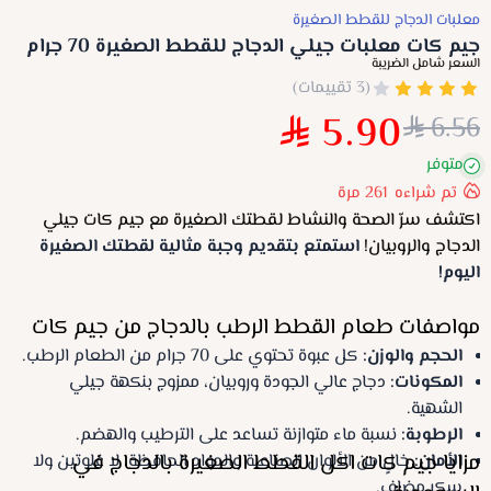
معلبات الدجاج للقطط الصغيرة
جيم كات معلبات جيلي الدجاج للقطط الصغيرة 70 جرام
السعر شامل الضريبة
(3 تقييمات)
5.90
6.56
متوفر
تم شراءه
261
مرة
اكتشف سرّ الصحة والنشاط لقطتك الصغيرة مع جيم كات جيلي
الدجاج والروبيان!
استمتع بتقديم وجبة مثالية لقطتك الصغيرة
اليوم!
مواصفات طعام القطط الرطب بالدجاج من جيم كات
الحجم والوزن
:
كل عبوة تحتوي على 70 جرام من الطعام الرطب.
المكونات
:
دجاج عالي الجودة وروبيان، ممزوج بنكهة جيلي
الشهية.
الرطوبة
:
نسبة ماء متوازنة تساعد على الترطيب والهضم.
مزايا جيم كات اكل القطط الصغيرة بالدجاج في
الأمان
:
خالٍ من الألوان الصناعية والمواد الحافظة، لا غلوتين ولا
سكر مضاف.