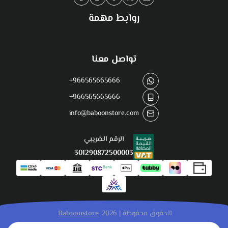
روابط مهمة
تواصل معنا
+966565665666
+966565665666
info@baboonstore.com
الرقم الضريبي
301290872500003
الحقوق محفوظة | 2026
Baboonstore