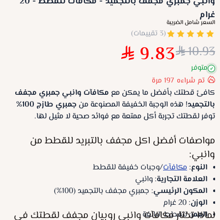
وانبي جمبري مجفف بالتجميد - مكافآت للقطط - 20
غرام
السعر شامل الضريبة
(3 تقييمات)
9.83
10.93
متوفر
تم شراءه
197
مرة
كافئ قطتك بأفضل ما يمكن مع
مكافآت وانبي جمبري مجفف
بالتجميد
! هذه الوجبة الخفيفة المصنوعة من
جمبري طازج 100%
توفر لقطتك تجربة أكل ممتعة مع فوائد صحية لا مثيل لها.
مواصفات أفضل اكل مجفف بالتبريد للقطط من
وانبي:
النوع
:
مكافآت
/وجبات خفيفة للقطط
العلامة التجارية
: وانبي
المكون الرئيسي
: جمبري مجفف بالتجميد (100%)
الوزن
: 20 غرام
لماذا تختار مكافآت وانبي روبيان مجفف لقطتك في
العمر
: للقطط البالغة