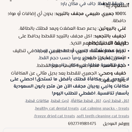
طريقة الحفظ
: جاف في مكان بارد
السعودية؟
100% جمبري طبيعي مجفف بالتبريد:
بدون أي إضافات أو مواد
حافظة.
غني بالبروتين:
يدعم صحة العضلات ويمد قطتك بالطاقة.
تجفيف بالتجميد:
اكل مجفف بالتبريد للقطط يحافظ على
طريقة الاستخدام:
القيمة الغذائية والطعم اللذيذ.
تجربة مضغ ممتعة:
جمبري قطط طبيعي
قدّم كمكافأة أثناء التدريب أو كهدية بين الوجبات.
يساعد في تنظيف
يمكن تقديم 3-5 قطع يومياً حسب حجم القط.
الأسنان بشكل طبيعي.
احفظ العبوة مغلقة في مكان جاف وبارد.
حجم مناسب:
قطع صغيرة تناسب جميع القطط.
خفيف وصحي:
الجمبري للقطط يعد بديل مثالي عن المكافآت
لا تترددي في مكافأة قطتك بأفضل ما تستحق! احصلي على
عالية السعرات.
مكافآت وانبي روبيان مجفف الآن من متجر بابون السعودية
بأسعار تنافسية. اضغطي للطلب اليوم!
اكل قطط تريت,
اكل قطط مكافأة,
تريت قطط,
مكافات قطط,
healthy cat dental treats,
cat calming snacks - treats,
freeze dried cat treats,
soft teeth cleaning cat treats,
رقم الموديل
6927749811473