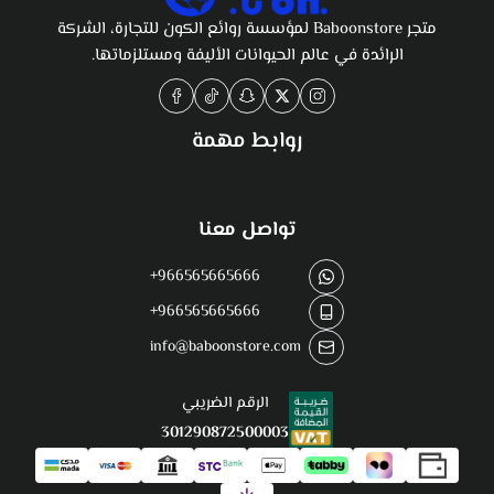
متجر Baboonstore لمؤسسة روائع الكون للتجارة، الشركة
الرائدة في عالم الحيوانات الأليفة ومستلزماتها.
روابط مهمة
تواصل معنا
+966565665666
+966565665666
info@baboonstore.com
الرقم الضريبي
301290872500003